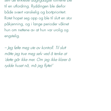
til en utfordring. Ryddingen ble derfor 
både svært vanskelig og bortprioritert. 
Rotet hopet seg opp og ble til slutt en stor 
påkjenning, og i lange perioder våknet 
hun om nettene av at hun var urolig og 
engstelig.
– Jeg følte meg ute av kontroll. Til slutt 
måtte jeg true meg selv ved å tenke at 
‘dette går ikke mer. Om jeg ikke klarer å 
rydde huset nå, må jeg flytte!’