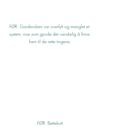
FØR: Garderoben var overfylt og manglet et 
system, noe som gjorde det vanskelig å finne 
frem til de rette tingene.
FØR: Bøttekott