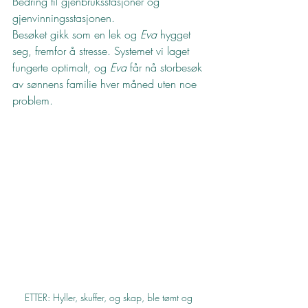
Bedring til gjenbruksstasjoner og 
gjenvinningsstasjonen.
Besøket gikk som en lek og 
Eva
 hygget 
seg, fremfor å stresse. Systemet vi laget 
fungerte optimalt, og 
Eva
 får nå storbesøk 
av sønnens familie hver måned uten noe 
problem.
ETTER: Hyller, skuffer, og skap, ble tømt og 