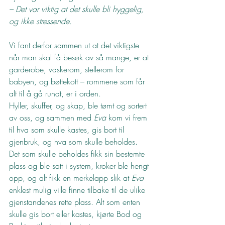
– Det var viktig at det skulle bli hyggelig, 
og ikke stressende.
Vi fant derfor sammen ut at det viktigste 
når man skal få besøk av så mange, er at 
garderobe, vaskerom, stellerom for 
babyen, og bøttekott – rommene som får 
alt til å gå rundt, er i orden.
Hyller, skuffer, og skap, ble tømt og sortert 
av oss, og sammen med 
Eva
 kom vi frem 
til hva som skulle kastes, gis bort til 
gjenbruk, og hva som skulle beholdes. 
Det som skulle beholdes fikk sin bestemte 
plass og ble satt i system, kroker ble hengt 
opp, og alt fikk en merkelapp slik at 
Eva
enklest mulig ville finne tilbake til de ulike 
gjenstandenes rette plass. Alt som enten 
skulle gis bort eller kastes, kjørte Bod og 