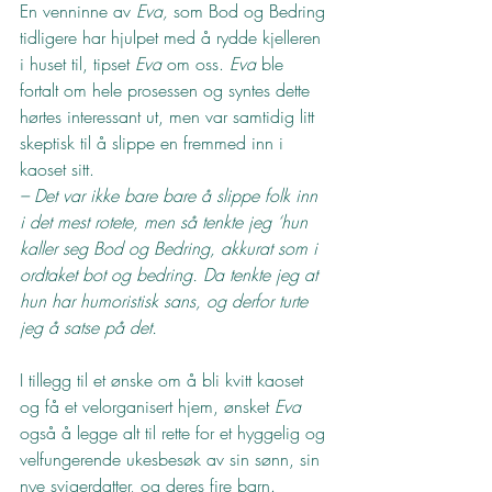
En venninne av 
Eva,
 som Bod og Bedring 
tidligere har hjulpet med å rydde kjelleren 
i huset til, tipset 
Eva
 om oss. 
Eva
 ble 
fortalt om hele prosessen og syntes dette 
hørtes interessant ut, men var samtidig litt 
skeptisk til å slippe en fremmed inn i 
kaoset sitt.
– Det var ikke bare bare å slippe folk inn 
i det mest rotete, men så tenkte jeg ‘hun 
kaller seg Bod og Bedring, akkurat som i 
ordtaket bot og bedring. Da tenkte jeg at 
hun har humoristisk sans, og derfor turte 
jeg å satse på det.
I tillegg til et ønske om å bli kvitt kaoset 
og få et velorganisert hjem, ønsket 
Eva
også å legge alt til rette for et hyggelig og 
velfungerende ukesbesøk av sin sønn, sin 
nye svigerdatter, og deres fire barn.