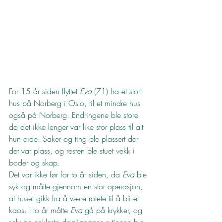
For 15 år siden flyttet 
Eva
 (71) fra et stort 
hus på Norberg i Oslo, til et mindre hus 
også på Norberg. Endringene ble store 
da det ikke lenger var like stor plass til alt 
hun eide. Saker og ting ble plassert der 
det var plass, og resten ble stuet vekk i 
boder og skap.
Det var ikke før for to år siden, da 
Eva
 ble 
syk og måtte gjennom en stor operasjon, 
at huset gikk fra å være rotete til å bli et 
kaos. I to år måtte 
Eva
 gå på krykker, og 
selv de enkleste dagligdagse rutinene ble 