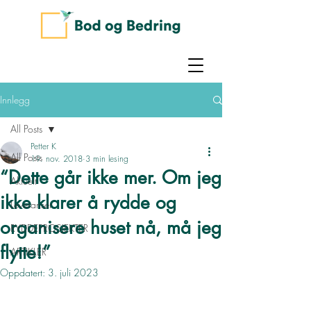
Innlegg
All Posts
Petter K
All Posts
19. nov. 2018
3 min lesing
“Dette går ikke mer. Om jeg
Aktuelt
ikke klarer å rydde og
Leveranser
organisere huset nå, må jeg
RYDDEPROSJEKTER
flytte!”
ARTIKLER
Oppdatert:
3. juli 2023