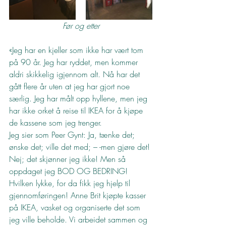
Før og etter
«Jeg har en kjeller som ikke har vært tom 
på 90 år. Jeg har ryddet, men kommer 
aldri skikkelig igjennom alt. Nå har det 
gått flere år uten at jeg har gjort noe 
særlig. Jeg har målt opp hyllene, men jeg 
har ikke orket å reise til IKEA for å kjøpe 
de kassene som jeg trenger.
Jeg sier som Peer Gynt: Ja, tænke det; 
ønske det; ville det med; – -men gjøre det! 
Nej; det skjønner jeg ikke! Men så 
oppdaget jeg BOD OG BEDRING! 
Hvilken lykke, for da fikk jeg hjelp til 
gjennomføringen! Anne Brit kjøpte kasser 
på IKEA, vasket og organiserte det som 
jeg ville beholde. Vi arbeidet sammen og 