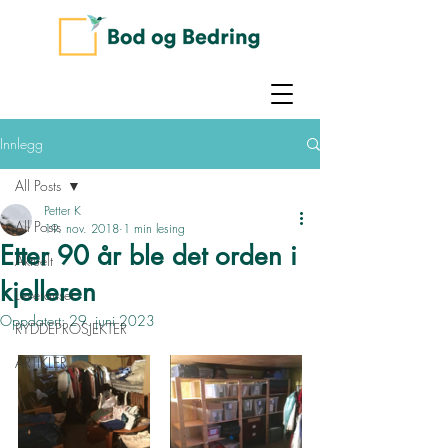
Innlegg
All Posts
Petter K
All Posts
19. nov. 2018
1 min lesing
Etter 90 år ble det orden i
Aktuelt
kjelleren
Leveranser
Oppdatert:
29. juni 2023
RYDDEPROSJEKTER
ARTIKLER