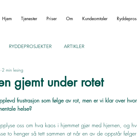
Hjem
Tjenester
Priser
Om
Kundeomtaler
Ryddeprosj
RYDDEPROSJEKTER
ARTIKLER
8
2 min lesing
en gjemt under rotet
pplevd frustrasjon som følge av rot, men er vi klar over hvo
mentale helse?
pplyse oss om hva kaos i hjemmet gjør med hjernen, og hv
se to henger så tett sammen at når en av de oppstår følger