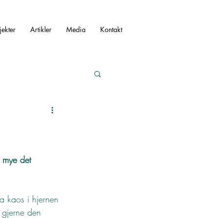
ekter
Artikler
Media
Kontakt
r mye det 
a kaos i hjernen 
 gjerne den 