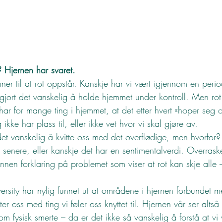
? Hjernen har svaret. 
er til at rot oppstår. Kanskje har vi vært igjennom en peri
gjort det vanskelig å holde hjemmet under kontroll. Men rot
t har for mange ting i hjemmet, at det etter hvert «hoper seg
 ikke har plass til, eller ikke vet hvor vi skal gjøre av.
t vanskelig å kvitte oss med det overflødige, men hvorfor? 
det senere, eller kanskje det har en sentimentalverdi. Overras
nen forklaring på problemet som viser at rot kan skje alle 
ersity har nylig funnet ut at områdene i hjernen forbundet m
ter oss med ting vi føler oss knyttet til. Hjernen vår ser alts
som fysisk smerte – da er det ikke så vanskelig å forstå at vi 