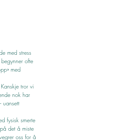
ode med stress 
 begynner ofte 
 opp» med 
Kanskje tror vi 
kende nok har 
– uansett 
ed fysisk smerte 
å på det å miste 
vegrer oss for å 