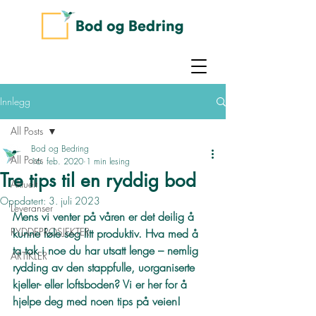
Innlegg
All Posts
Bod og Bedring
All Posts
16. feb. 2020
1 min lesing
Tre tips til en ryddig bod
Aktuelt
Oppdatert:
3. juli 2023
Leveranser
Mens vi venter på våren er det deilig å 
RYDDEPROSJEKTER
kunne føle seg litt produktiv. Hva med å 
ta tak i noe du har utsatt lenge – nemlig 
ARTIKLER
rydding av den stappfulle, uorganiserte 
kjeller- eller loftsboden? Vi er her for å 
hjelpe deg med noen tips på veien!