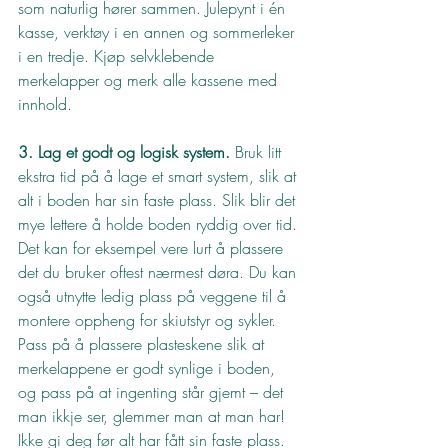
som naturlig hører sammen. Julepynt i én 
kasse, verktøy i en annen og sommerleker 
i en tredje. Kjøp selvklebende 
merkelapper og merk alle kassene med 
innhold.
3. Lag et godt og logisk system.
 Bruk litt 
ekstra tid på å lage et smart system, slik at 
alt i boden har sin faste plass. Slik blir det 
mye lettere å holde boden ryddig over tid. 
Det kan for eksempel vere lurt å plassere 
det du bruker oftest nærmest døra. Du kan 
også utnytte ledig plass på veggene til å 
montere oppheng for skiutstyr og sykler. 
Pass på å plassere plasteskene slik at 
merkelappene er godt synlige i boden, 
og pass på at ingenting står gjemt – det 
man ikkje ser, glemmer man at man har! 
Ikke gi deg før alt har fått sin faste plass.